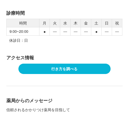
診療時間
時間
月
火
水
木
金
土
日
祝
9:00~20:00
●
―
―
―
―
●
―
―
休診日：日
アクセス情報
行き方を調べる
薬局からのメッセージ
信頼されるかかりつけ薬局を目指して