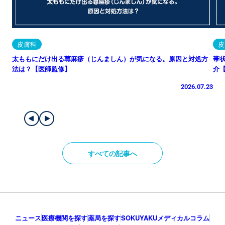
皮膚科
皮
太ももにだけ出る蕁麻疹（じんましん）が気になる。原因と対処方
帯
法は？【医師監修】
介
2026.07.23
すべての記事へ
ニュース
医療機関を探す
薬局を探す
SOKUYAKUメディカルコラム