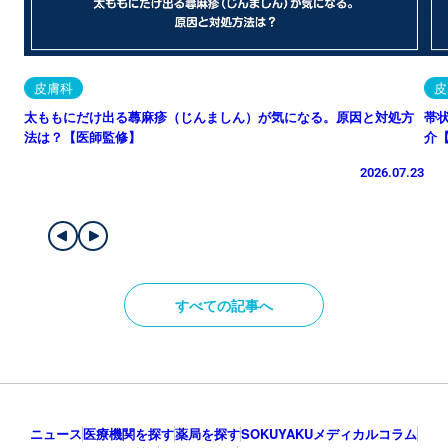
皮膚科
皮
太ももにだけ出る蕁麻疹（じんましん）が気になる。原因と対処方
帯
法は？【医師監修】
介
2026.07.23
すべての記事へ
ニュース
医療機関を探す
薬局を探す
SOKUYAKUメディカルコラム