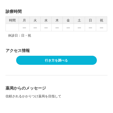
診療時間
時間
月
火
水
木
金
土
日
祝
―
―
―
―
―
―
―
―
休診日：日・祝
アクセス情報
行き方を調べる
薬局からのメッセージ
信頼されるかかりつけ薬局を目指して