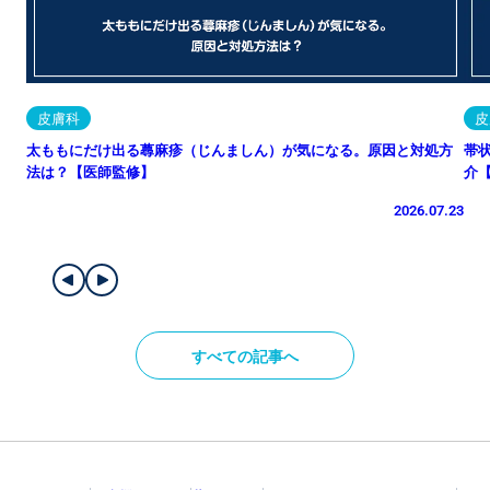
皮膚科
皮
太ももにだけ出る蕁麻疹（じんましん）が気になる。原因と対処方
帯
法は？【医師監修】
介
2026.07.23
すべての記事へ