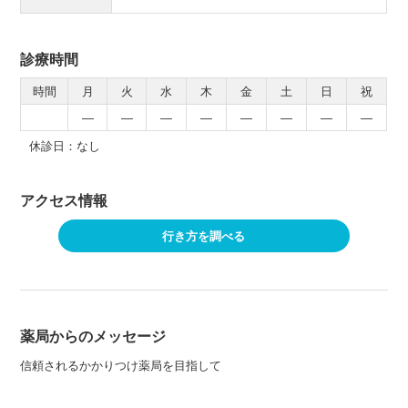
診療時間
時間
月
火
水
木
金
土
日
祝
―
―
―
―
―
―
―
―
休診日：なし
アクセス情報
行き方を調べる
薬局からのメッセージ
信頼されるかかりつけ薬局を目指して