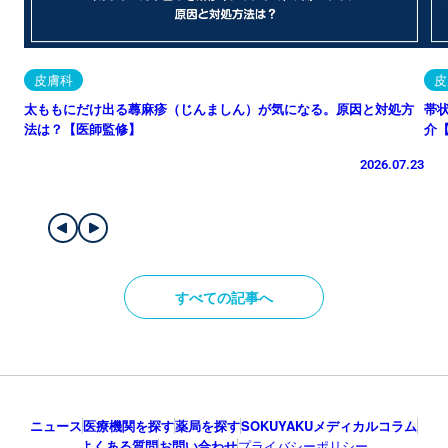
皮膚科
皮
太ももにだけ出る蕁麻疹（じんましん）が気になる。原因と対処方
帯
法は？【医師監修】
介
2026.07.23
すべての記事へ
ニュース
医療機関を探す
薬局を探す
SOKUYAKUメディカルコラム
よくある質問
お問い合わせ
プライバシーポリシー