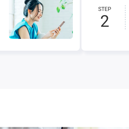
STEP
2