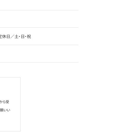
です定休日／土・日・祝
から受
お願いい