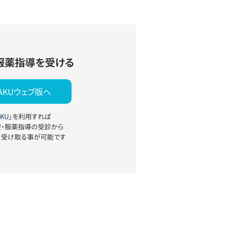
服薬指導を受ける
YAKUウェブ版へ
KU」
を利用すれば
療・服薬指導の受診から
て受け取る事が可能です