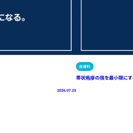
皮膚科
帯状疱疹の痕を最小限にす
2026.07.23