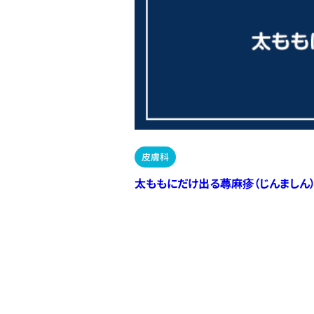
皮膚科
太ももにだけ出る蕁麻疹（じんましん