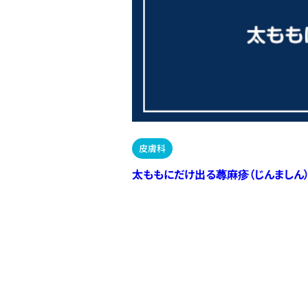
皮膚科
太ももにだけ出る蕁麻疹（じんましん