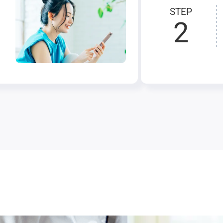
STEP
2