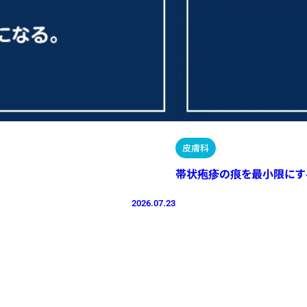
皮膚科
帯状疱疹の痕を最小限にす
2026.07.23