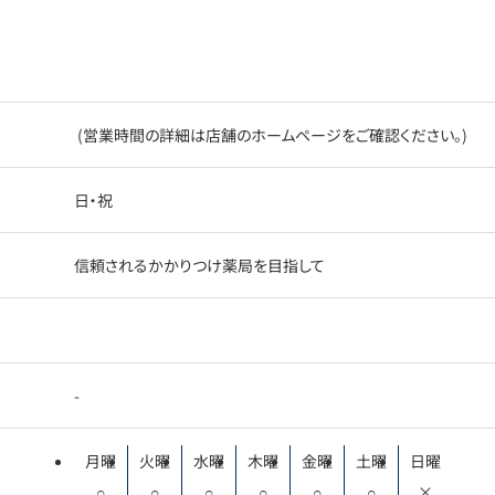
(営業時間の詳細は店舗のホームページをご確認ください。)
日・祝
信頼されるかかりつけ薬局を目指して
-
月曜
火曜
水曜
木曜
金曜
土曜
日曜
○
○
○
○
○
○
×