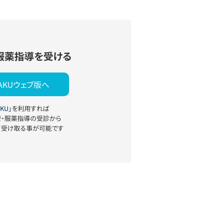
服薬指導を受ける
YAKUウェブ版へ
KU」
を利用すれば
療・服薬指導の受診から
て受け取る事が可能です