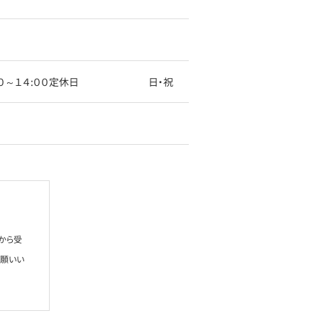
:００～１４:００定休日 日・祝
から受
お願いい