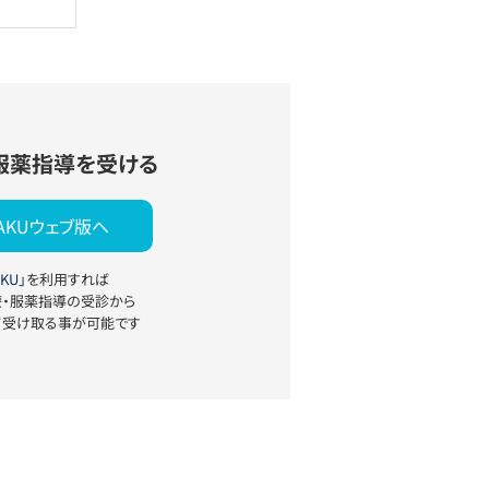
服薬指導を受ける
YAKUウェブ版へ
KU」
を利用すれば
療・服薬指導の受診から
て受け取る事が可能です