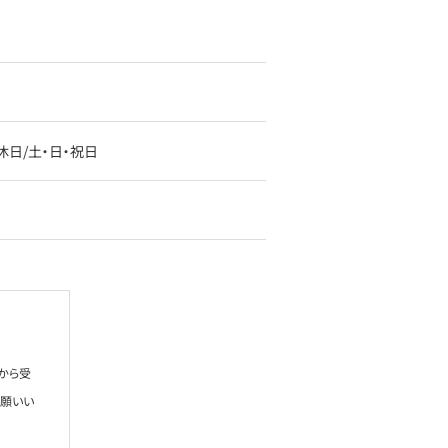
定休日/土・日・祝日
から受
お願いい