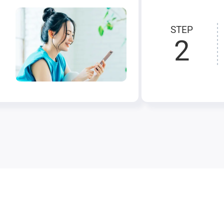
STEP
2