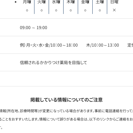
月曜
火曜
水曜
木曜
金曜
土曜
日曜
○
○
○
○
○
○
×
09:00 ～ 19:00
例）月・火・水・金/10：00～18：00 木/10：00～13：00 
信頼されるかかりつけ薬局を目指して
掲載している情報についてのご注意
情報(所在地、診療時間等)が変更になっている場合があります。事前に電話連絡を行って
ることをおすすいたします。情報について誤りがある場合は、以下のリンクからご連絡を
。