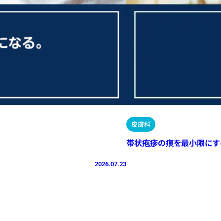
皮膚科
帯状疱疹の痕を最小限にす
2026.07.23