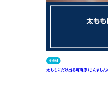
皮膚科
太ももにだけ出る蕁麻疹（じんましん