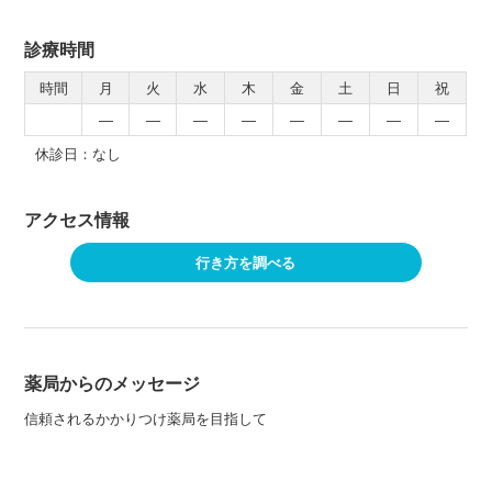
診療時間
時間
月
火
水
木
金
土
日
祝
―
―
―
―
―
―
―
―
休診日：なし
アクセス情報
行き方を調べる
薬局からのメッセージ
信頼されるかかりつけ薬局を目指して