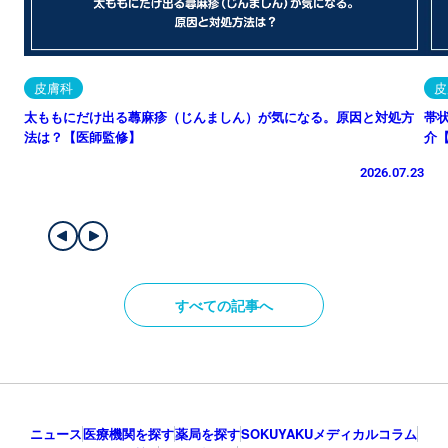
皮膚科
皮
太ももにだけ出る蕁麻疹（じんましん）が気になる。原因と対処方
帯
法は？【医師監修】
介
2026.07.23
すべての記事へ
ニュース
医療機関を探す
薬局を探す
SOKUYAKUメディカルコラム