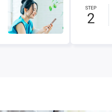
STEP
2