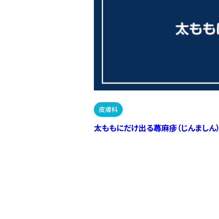
皮膚科
太ももにだけ出る蕁麻疹（じんましん