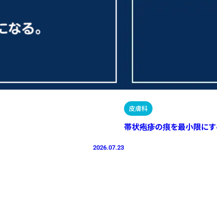
皮膚科
帯状疱疹の痕を最小限にす
2026.07.23