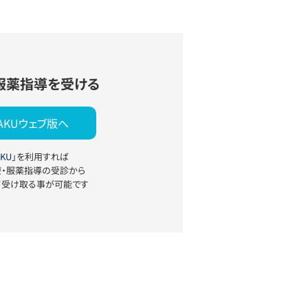
服薬指導を受ける
YAKUウェブ版へ
KU」
を利用すれば
療・服薬指導の受診から
て受け取る事が可能です