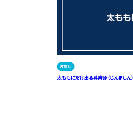
皮膚科
太ももにだけ出る蕁麻疹（じんましん