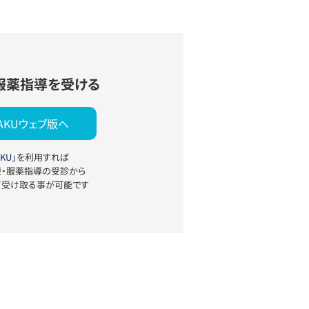
服薬指導を受ける
YAKUウェブ版へ
KU」
を利用すれば
療・服薬指導の受診から
て受け取る事が可能です