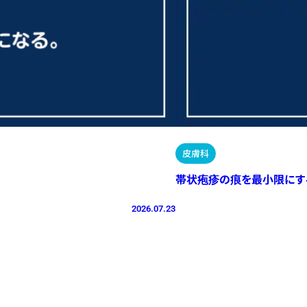
皮膚科
帯状疱疹の痕を最小限にす
2026.07.23