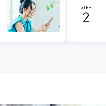
STEP
2