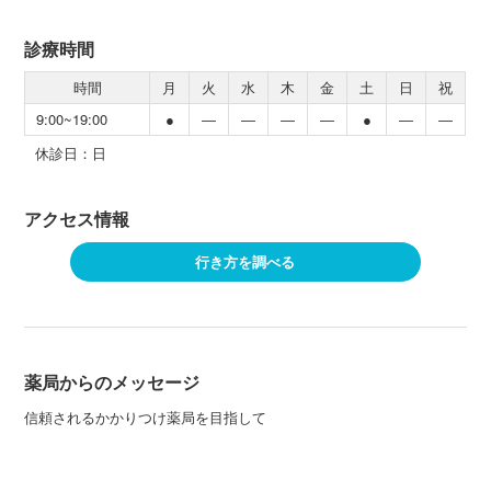
診療時間
時間
月
火
水
木
金
土
日
祝
9:00~19:00
●
―
―
―
―
●
―
―
休診日：日
アクセス情報
行き方を調べる
薬局からのメッセージ
信頼されるかかりつけ薬局を目指して