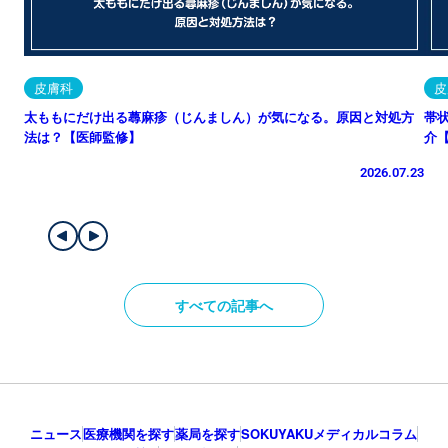
皮膚科
皮
太ももにだけ出る蕁麻疹（じんましん）が気になる。原因と対処方
帯
法は？【医師監修】
介
2026.07.23
すべての記事へ
ニュース
医療機関を探す
薬局を探す
SOKUYAKUメディカルコラム