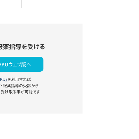
服薬指導を受ける
YAKUウェブ版へ
KU」
を利用すれば
療・服薬指導の受診から
て受け取る事が可能です