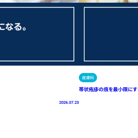
皮膚科
帯状疱疹の痕を最小限にす
2026.07.23