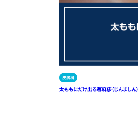
皮膚科
太ももにだけ出る蕁麻疹（じんましん