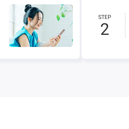
STEP
2