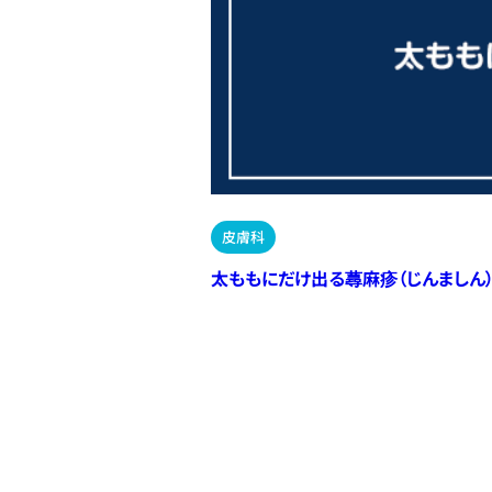
皮膚科
太ももにだけ出る蕁麻疹（じんましん