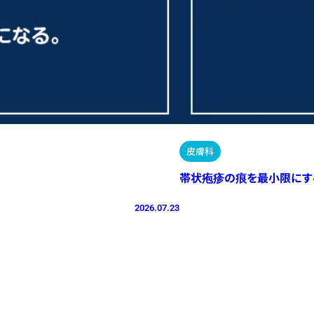
皮膚科
帯状疱疹の痕を最小限にす
2026.07.23