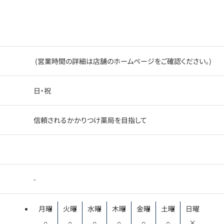
(営業時間の詳細は店舗のホームページをご確認ください。)
日・祝
信頼されるかかりつけ薬局を目指して
-
月曜
火曜
水曜
木曜
金曜
土曜
日曜
○
○
○
○
○
○
×