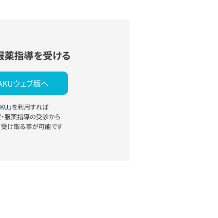
服薬指導を受ける
YAKUウェブ版へ
KU」
を利用すれば
療・服薬指導の受診から
て受け取る事が可能です