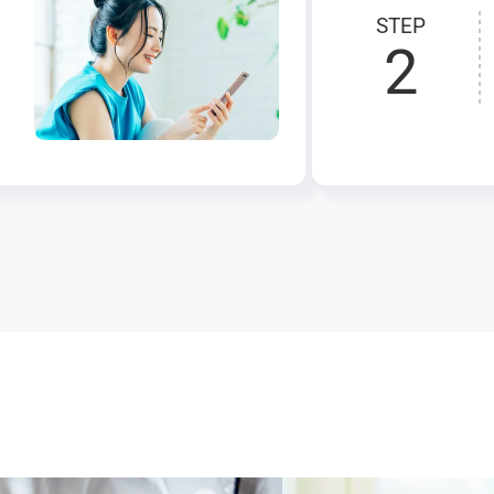
STEP
2