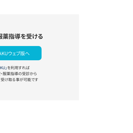
服薬指導を受ける
YAKUウェブ版へ
KU」
を利用すれば
療・服薬指導の受診から
て受け取る事が可能です