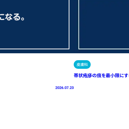
皮膚科
帯状疱疹の痕を最小限にす
2026.07.23