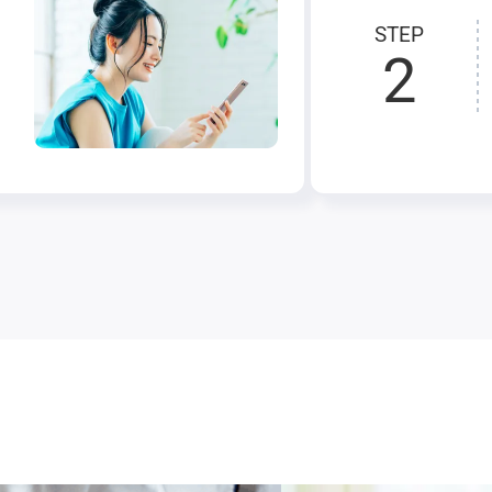
STEP
2