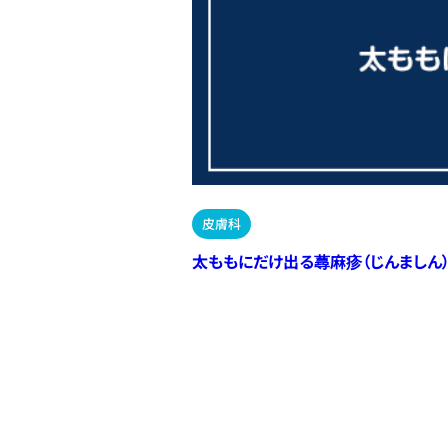
皮膚科
太ももにだけ出る蕁麻疹（じんましん