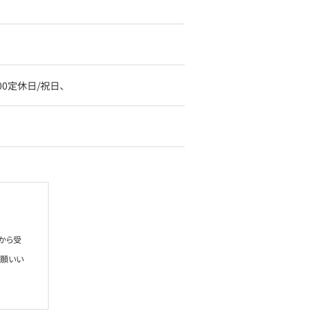
9:00定休日/祝日、
から受
お願いい