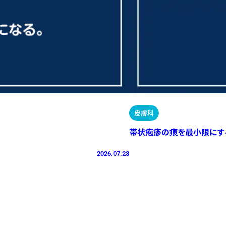
皮膚科
帯状疱疹の痕を最小限にす
2026.07.23