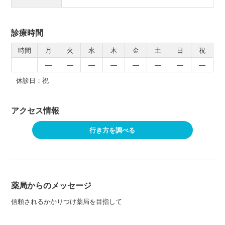
診療時間
時間
月
火
水
木
金
土
日
祝
―
―
―
―
―
―
―
―
休診日：祝
アクセス情報
行き方を調べる
薬局からのメッセージ
信頼されるかかりつけ薬局を目指して