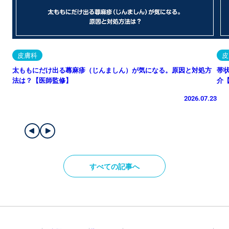
皮膚科
皮
太ももにだけ出る蕁麻疹（じんましん）が気になる。原因と対処方
帯
法は？【医師監修】
介
2026.07.23
すべての記事へ