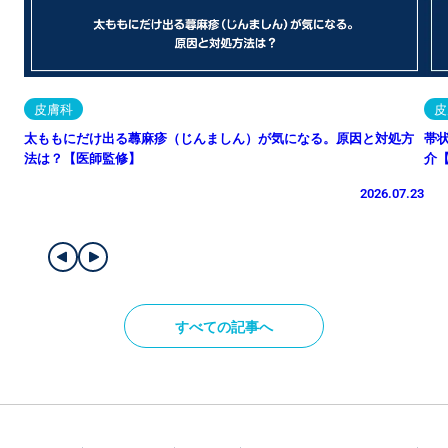
皮膚科
皮
太ももにだけ出る蕁麻疹（じんましん）が気になる。原因と対処方
帯
法は？【医師監修】
介
2026.07.23
すべての記事へ