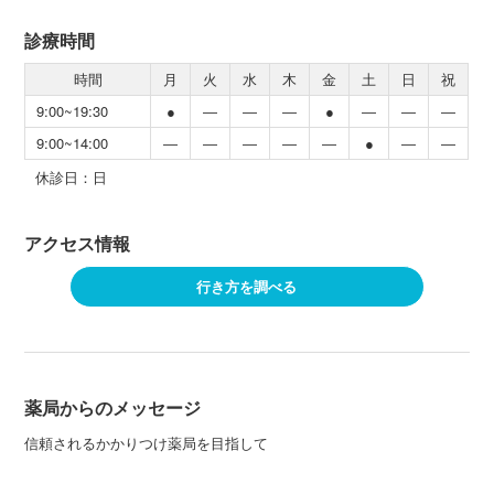
診療時間
時間
月
火
水
木
金
土
日
祝
9:00~19:30
●
―
―
―
●
―
―
―
9:00~14:00
―
―
―
―
―
●
―
―
休診日：日
アクセス情報
行き方を調べる
薬局からのメッセージ
信頼されるかかりつけ薬局を目指して