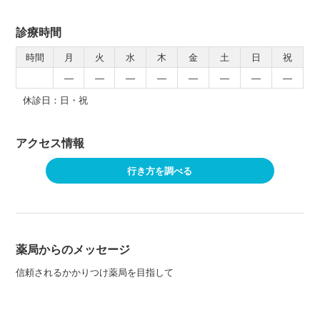
診療時間
時間
月
火
水
木
金
土
日
祝
―
―
―
―
―
―
―
―
休診日：日・祝
アクセス情報
行き方を調べる
薬局からのメッセージ
信頼されるかかりつけ薬局を目指して