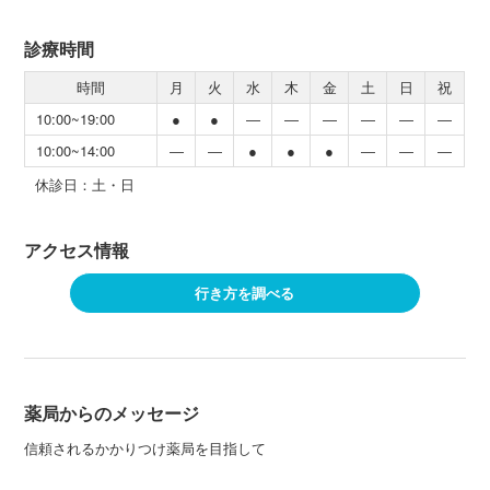
診療時間
時間
月
火
水
木
金
土
日
祝
10:00~19:00
●
●
―
―
―
―
―
―
10:00~14:00
―
―
●
●
●
―
―
―
休診日：土・日
アクセス情報
行き方を調べる
薬局からのメッセージ
信頼されるかかりつけ薬局を目指して