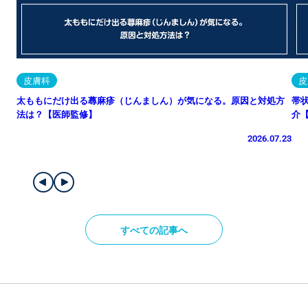
皮膚科
皮
太ももにだけ出る蕁麻疹（じんましん）が気になる。原因と対処方
帯
法は？【医師監修】
介
2026.07.23
すべての記事へ