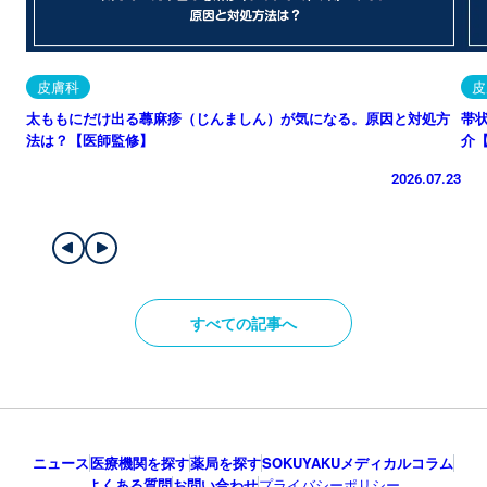
皮膚科
皮
太ももにだけ出る蕁麻疹（じんましん）が気になる。原因と対処方
帯
法は？【医師監修】
介
2026.07.23
すべての記事へ
ニュース
医療機関を探す
薬局を探す
SOKUYAKUメディカルコラム
よくある質問
お問い合わせ
プライバシーポリシー