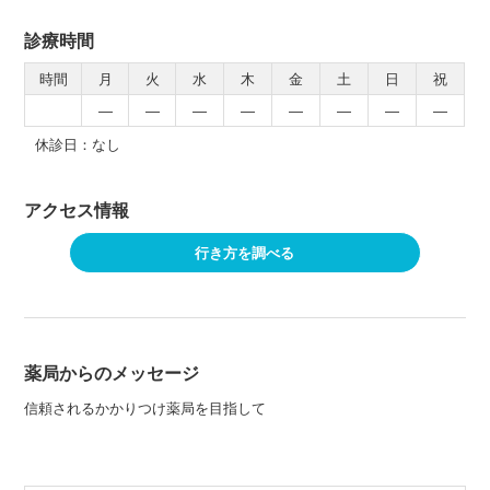
診療時間
時間
月
火
水
木
金
土
日
祝
―
―
―
―
―
―
―
―
休診日：なし
アクセス情報
行き方を調べる
薬局からのメッセージ
信頼されるかかりつけ薬局を目指して