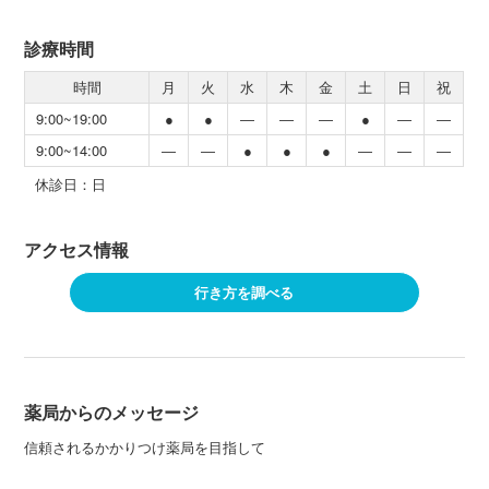
診療時間
時間
月
火
水
木
金
土
日
祝
9:00~19:00
●
●
―
―
―
●
―
―
9:00~14:00
―
―
●
●
●
―
―
―
休診日：日
アクセス情報
行き方を調べる
薬局からのメッセージ
信頼されるかかりつけ薬局を目指して