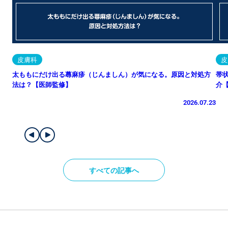
皮膚科
皮
太ももにだけ出る蕁麻疹（じんましん）が気になる。原因と対処方
帯
法は？【医師監修】
介
2026.07.23
すべての記事へ