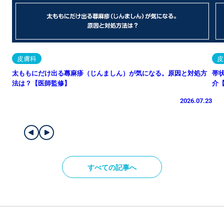
皮膚科
皮
太ももにだけ出る蕁麻疹（じんましん）が気になる。原因と対処方
帯
法は？【医師監修】
介
2026.07.23
すべての記事へ