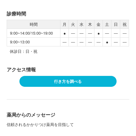
診療時間
時間
月
火
水
木
金
土
日
祝
9:00~14:00/15:00~19:00
●
―
―
―
●
―
―
―
9:00~13:00
―
―
―
―
―
●
―
―
休診日：日・祝
アクセス情報
行き方を調べる
薬局からのメッセージ
信頼されるかかりつけ薬局を目指して