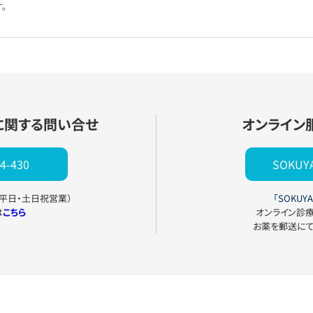
。
に関する問い合せ
オンライン
4-430
SOKU
0（平日・土日祝営業）
「SOKUYA
は
こちら
オンライン診
お薬を郵送に