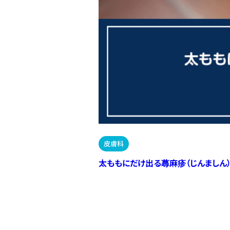
皮膚科
太ももにだけ出る蕁麻疹（じんましん