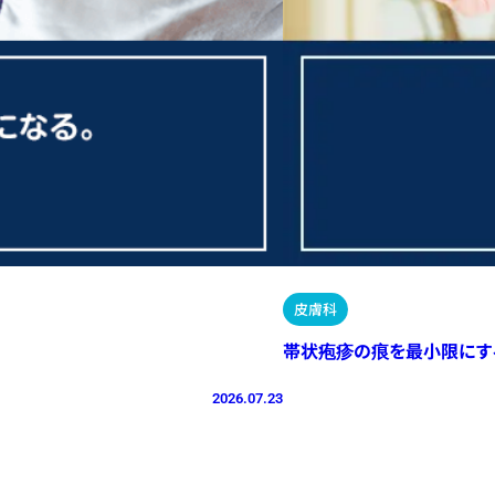
皮膚科
帯状疱疹の痕を最小限にす
2026.07.23