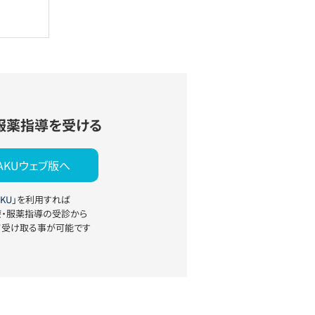
服薬指導を受ける
YAKUウェブ版へ
KU」
を利用すれば
療・服薬指導の受診から
て受け取る事が可能です