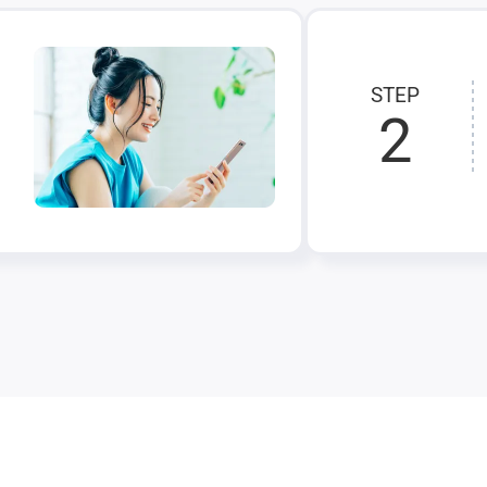
STEP
2