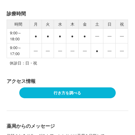
診療時間
時間
月
火
水
木
金
土
日
祝
9:00～
●
●
●
●
●
―
―
―
18:00
9:00～
―
―
―
―
―
●
―
―
17:00
休診日：日・祝
アクセス情報
行き方を調べる
薬局からのメッセージ