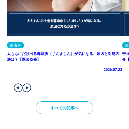
皮膚科
皮
太ももにだけ出る蕁麻疹（じんましん）が気になる。原因と対処方
帯
法は？【医師監修】
介
2026.07.23
すべての記事へ