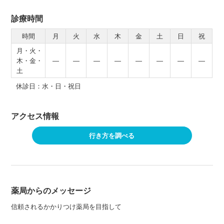
診療時間
時間
月
火
水
木
金
土
日
祝
月・火・
木・金・
―
―
―
―
―
―
―
―
土
休診日：水・日・祝日
アクセス情報
行き方を調べる
薬局からのメッセージ
信頼されるかかりつけ薬局を目指して