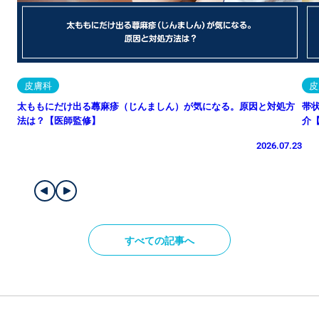
皮膚科
皮
太ももにだけ出る蕁麻疹（じんましん）が気になる。原因と対処方
帯
法は？【医師監修】
介
2026.07.23
すべての記事へ