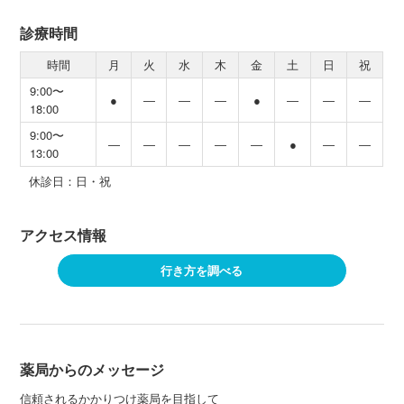
診療時間
時間
月
火
水
木
金
土
日
祝
9:00〜
●
―
―
―
●
―
―
―
18:00
9:00〜
―
―
―
―
―
●
―
―
13:00
休診日：日・祝
アクセス情報
行き方を調べる
薬局からのメッセージ
信頼されるかかりつけ薬局を目指して