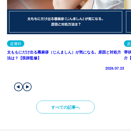
皮膚科
皮
太ももにだけ出る蕁麻疹（じんましん）が気になる。原因と対処方
帯
法は？【医師監修】
介
2026.07.23
すべての記事へ