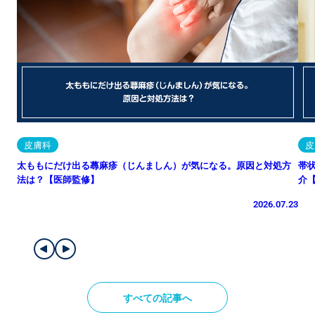
皮膚科
皮
太ももにだけ出る蕁麻疹（じんましん）が気になる。原因と対処方
帯
法は？【医師監修】
介
2026.07.23
すべての記事へ