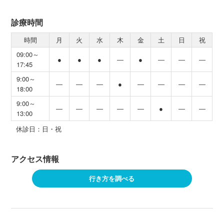
診療時間
時間
月
火
水
木
金
土
日
祝
09:00～
●
●
●
―
●
―
―
―
17:45
9:00～
―
―
―
●
―
―
―
―
18:00
9:00～
―
―
―
―
―
●
―
―
13:00
休診日：日・祝
アクセス情報
行き方を調べる