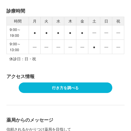
診療時間
時間
月
火
水
木
金
土
日
祝
9:00～
●
●
●
●
●
―
―
―
19:00
9:00～
―
―
―
―
―
●
―
―
13:00
休診日：日・祝
アクセス情報
行き方を調べる
薬局からのメッセージ
信頼されるかかりつけ薬局を目指して