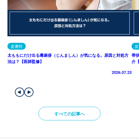
皮膚科
皮
太ももにだけ出る蕁麻疹（じんましん）が気になる。原因と対処方
帯
法は？【医師監修】
介
2026.07.23
すべての記事へ