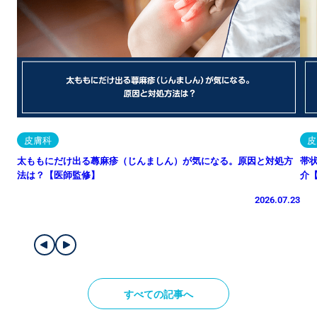
皮膚科
皮
太ももにだけ出る蕁麻疹（じんましん）が気になる。原因と対処方
帯
法は？【医師監修】
介
2026.07.23
すべての記事へ