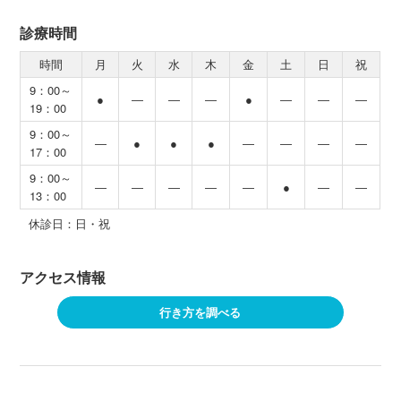
診療時間
時間
月
火
水
木
金
土
日
祝
9：00～
●
―
―
―
●
―
―
―
19：00
9：00～
―
●
●
●
―
―
―
―
17：00
9：00～
―
―
―
―
―
●
―
―
13：00
休診日：日・祝
アクセス情報
行き方を調べる