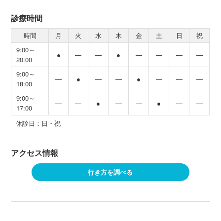
診療時間
時間
月
火
水
木
金
土
日
祝
9:00～
●
―
―
●
―
―
―
―
20:00
9:00～
―
●
―
―
●
―
―
―
18:00
9:00～
―
―
●
―
―
●
―
―
17:00
休診日：日・祝
アクセス情報
行き方を調べる