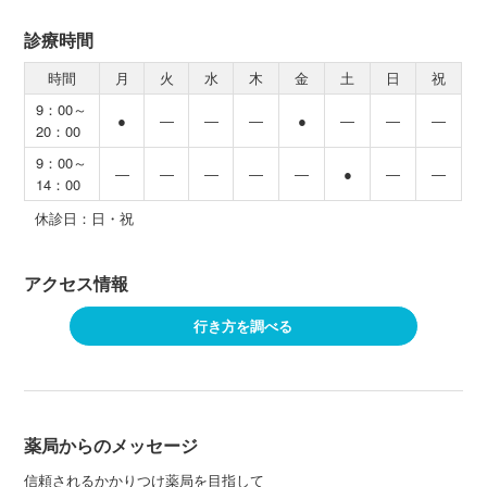
診療時間
時間
月
火
水
木
金
土
日
祝
9：00～
●
―
―
―
●
―
―
―
20：00
9：00～
―
―
―
―
―
●
―
―
14：00
休診日：日・祝
アクセス情報
行き方を調べる
薬局からのメッセージ
信頼されるかかりつけ薬局を目指して