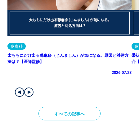
皮膚科
皮
太ももにだけ出る蕁麻疹（じんましん）が気になる。原因と対処方
帯
法は？【医師監修】
介
2026.07.23
すべての記事へ