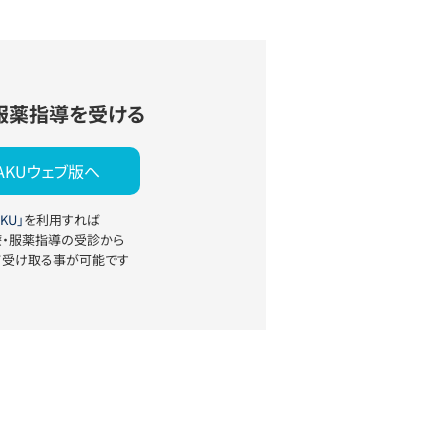
服薬指導を受ける
YAKUウェブ版へ
KU」
を利用すれば
療・服薬指導の受診から
て受け取る事が可能です