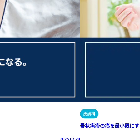
皮膚科
帯状疱疹の痕を最小限にす
2026.07.23