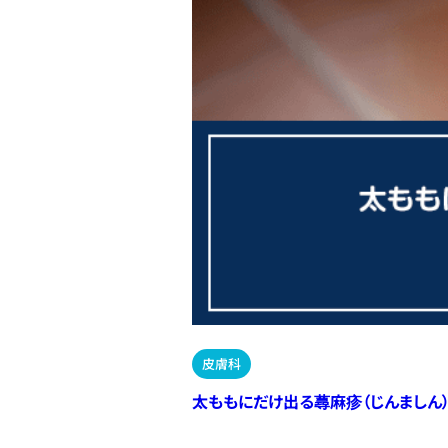
皮膚科
太ももにだけ出る蕁麻疹（じんましん