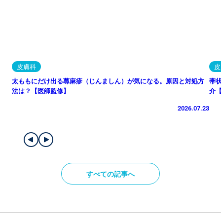
皮膚科
皮
太ももにだけ出る蕁麻疹（じんましん）が気になる。原因と対処方
帯
法は？【医師監修】
介
2026.07.23