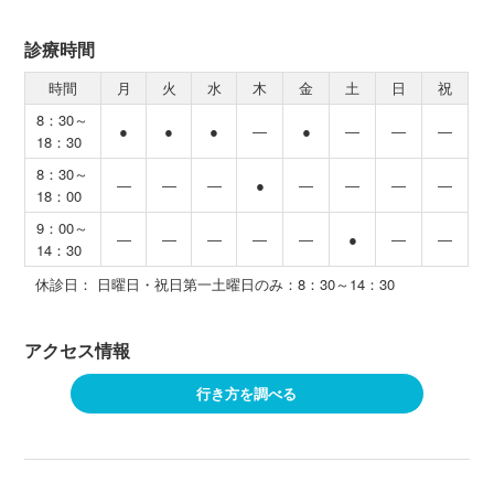
診療時間
時間
月
火
水
木
金
土
日
祝
8：30～
●
●
●
―
●
―
―
―
18：30
8：30～
―
―
―
●
―
―
―
―
18：00
9：00～
―
―
―
―
―
●
―
―
14：30
休診日： 日曜日・祝日第一土曜日のみ：8：30～14：30
アクセス情報
行き方を調べる