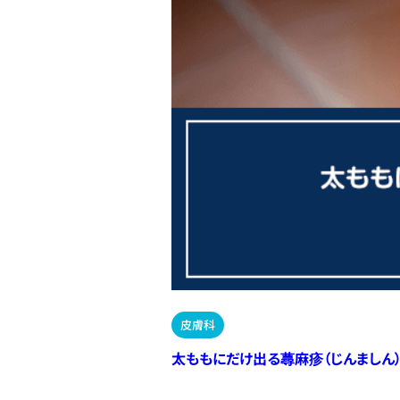
皮膚科
太ももにだけ出る蕁麻疹（じんましん