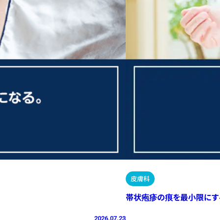
皮膚科
帯状疱疹の痕を最小限にす
2026.07.23