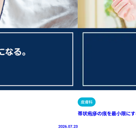
皮膚科
帯状疱疹の痕を最小限にす
2026.07.23