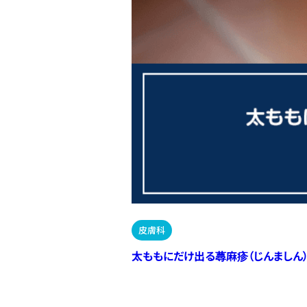
皮膚科
太ももにだけ出る蕁麻疹（じんましん