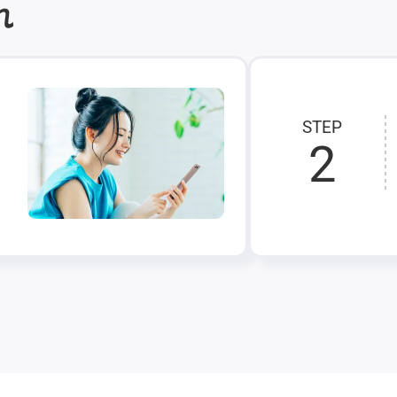
れ
STEP
2