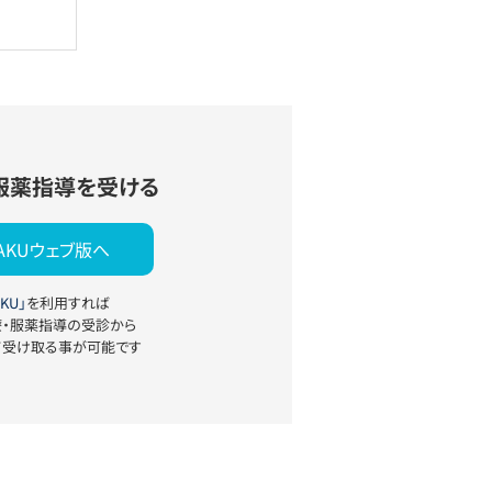
服薬指導を受ける
YAKUウェブ版へ
KU」
を利用すれば
療・服薬指導の受診から
て受け取る事が可能です