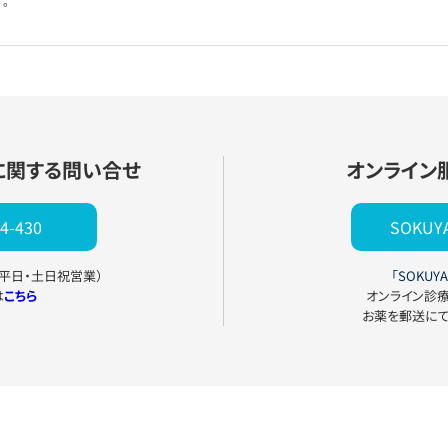
。
に関する問い合せ
オンライン
4-430
SOKU
0（平日・土日祝営業）
「SOKUYA
は
こちら
オンライン診
お薬を郵送に