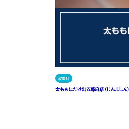
皮膚科
太ももにだけ出る蕁麻疹（じんましん