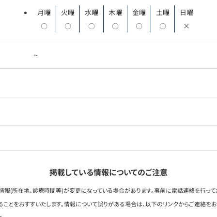
月曜
火曜
水曜
木曜
金曜
土曜
日曜
〇
〇
〇
〇
〇
〇
×
～
掲載している情報についてのご注意
情報(所在地、診療時間等)が変更になっている場合があります。事前に電話連絡を行って
ることをおすすいたします。情報について誤りがある場合は、以下のリンクからご連絡を