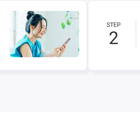
STEP
2