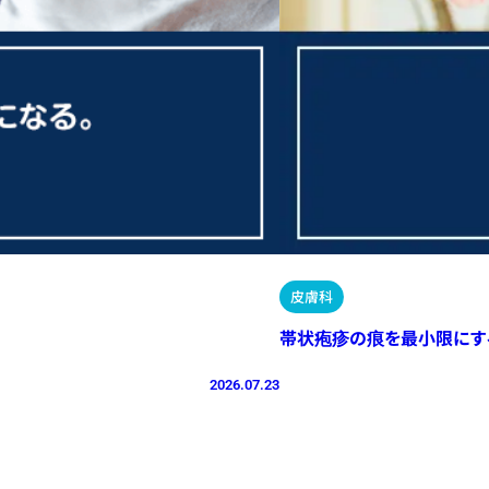
皮膚科
帯状疱疹の痕を最小限にす
2026.07.23