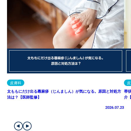
皮膚科
皮
太ももにだけ出る蕁麻疹（じんましん）が気になる。原因と対処方
帯
法は？【医師監修】
介
2026.07.23