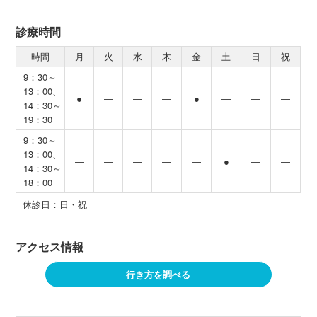
診療時間
時間
月
火
水
木
金
土
日
祝
9：30～
13：00、
●
―
―
―
●
―
―
―
14：30～
19：30
9：30～
13：00、
―
―
―
―
―
●
―
―
14：30～
18：00
休診日：日・祝
アクセス情報
行き方を調べる