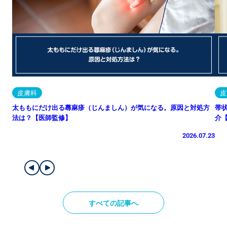
皮膚科
皮
太ももにだけ出る蕁麻疹（じんましん）が気になる。原因と対処方
帯
法は？【医師監修】
介
2026.07.23
すべての記事へ