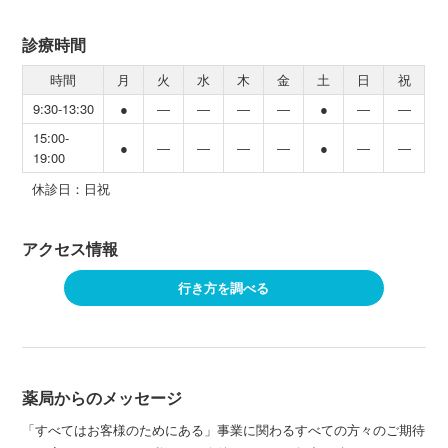
診療時間
時間
月
火
水
木
金
土
日
祝
9:30-13:30
●
―
―
―
―
●
―
―
15:00-
●
―
―
―
―
●
―
―
19:00
休診日：日祝
アクセス情報
行き方を調べる
薬局からのメッセージ
「すべてはお客様のためにある」事業に関わるすべての方々のご期待