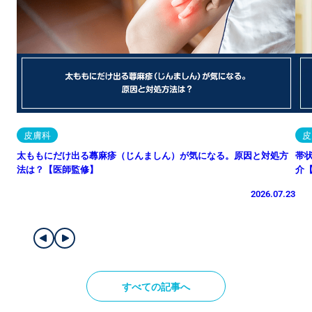
皮膚科
皮
太ももにだけ出る蕁麻疹（じんましん）が気になる。原因と対処方
帯
法は？【医師監修】
介
2026.07.23
すべての記事へ