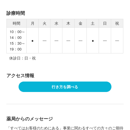
診療時間
時間
月
火
水
木
金
土
日
祝
10：00～
14：00
●
―
―
―
―
●
―
―
15：30～
19：00
休診日：日・祝
アクセス情報
行き方を調べる
薬局からのメッセージ
「すべてはお客様のためにある」事業に関わるすべての方々のご期待