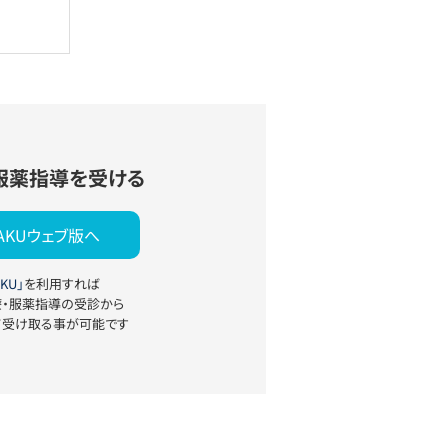
服薬指導を受ける
YAKUウェブ版へ
KU」
を利用すれば
療・服薬指導の受診から
て受け取る事が可能です