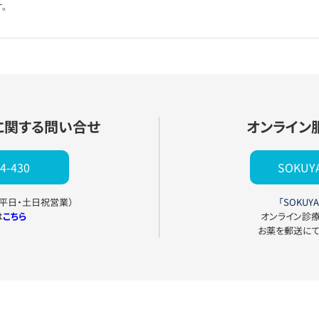
。
に関する問い合せ
オンライン
4-430
SOKU
0（平日・土日祝営業）
「SOKUYA
は
こちら
オンライン診
お薬を郵送に