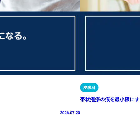
皮膚科
帯状疱疹の痕を最小限にす
2026.07.23