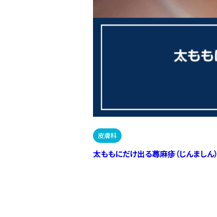
皮膚科
太ももにだけ出る蕁麻疹（じんましん