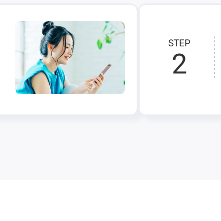
STEP
2