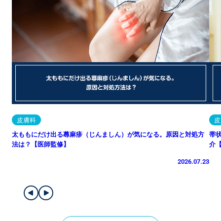
皮膚科
皮
太ももにだけ出る蕁麻疹（じんましん）が気になる。原因と対処方
帯
法は？【医師監修】
介
2026.07.23