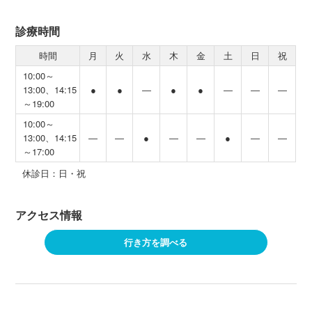
診療時間
時間
月
火
水
木
金
土
日
祝
10:00～
13:00、14:15
●
●
―
●
●
―
―
―
～19:00
10:00～
13:00、14:15
―
―
●
―
―
●
―
―
～17:00
休診日：日・祝
アクセス情報
行き方を調べる