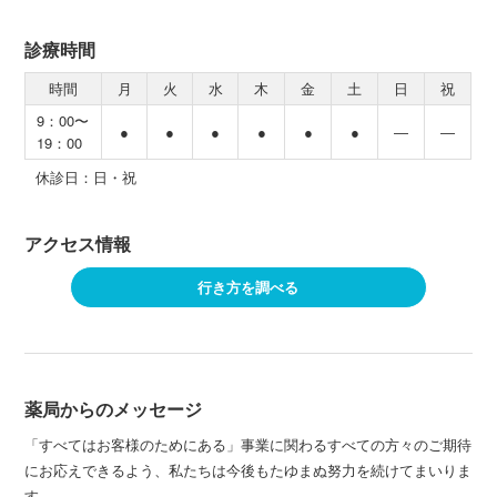
診療時間
時間
月
火
水
木
金
土
日
祝
9：00〜
●
●
●
●
●
●
―
―
19：00
休診日：日・祝
アクセス情報
行き方を調べる
薬局からのメッセージ
「すべてはお客様のためにある」事業に関わるすべての方々のご期待
にお応えできるよう、私たちは今後もたゆまぬ努力を続けてまいりま
す。