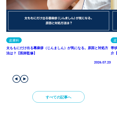
皮膚科
皮
太ももにだけ出る蕁麻疹（じんましん）が気になる。原因と対処方
帯
法は？【医師監修】
介
2026.07.23
すべての記事へ