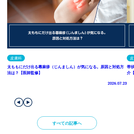
皮膚科
皮
太ももにだけ出る蕁麻疹（じんましん）が気になる。原因と対処方
帯
法は？【医師監修】
介
2026.07.23
すべての記事へ