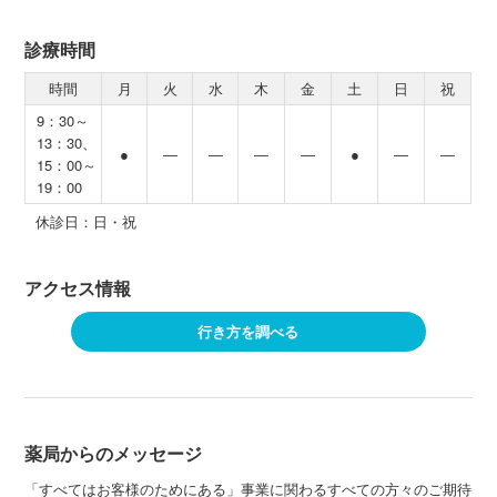
診療時間
時間
月
火
水
木
金
土
日
祝
9：30～
13：30、
●
―
―
―
―
●
―
―
15：00～
19：00
休診日：日・祝
アクセス情報
行き方を調べる
薬局からのメッセージ
「すべてはお客様のためにある」事業に関わるすべての方々のご期待