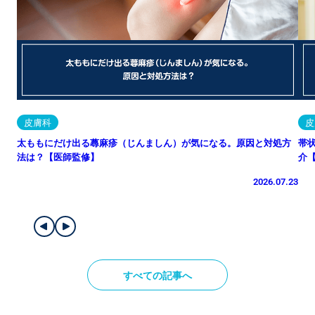
皮膚科
皮
太ももにだけ出る蕁麻疹（じんましん）が気になる。原因と対処方
帯
法は？【医師監修】
介
2026.07.23
すべての記事へ