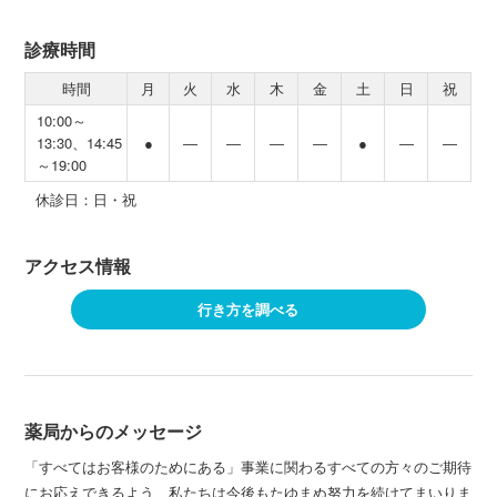
診療時間
時間
月
火
水
木
金
土
日
祝
10:00～
13:30、14:45
●
―
―
―
―
●
―
―
～19:00
休診日：日・祝
アクセス情報
行き方を調べる
薬局からのメッセージ
「すべてはお客様のためにある」事業に関わるすべての方々のご期待
にお応えできるよう、私たちは今後もたゆまぬ努力を続けてまいりま