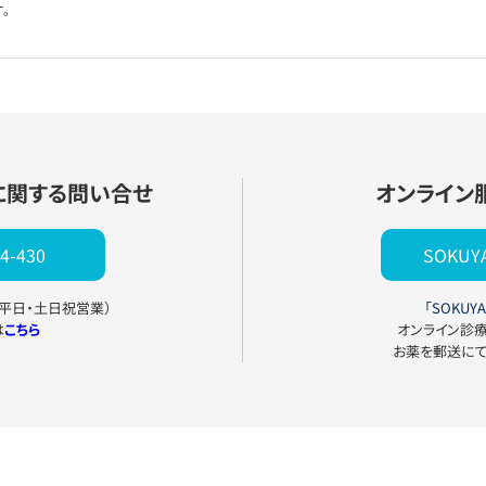
。
に関する問い合せ
オンライン
4-430
SOKU
0（平日・土日祝営業）
「SOKUYA
は
こちら
オンライン診
お薬を郵送に