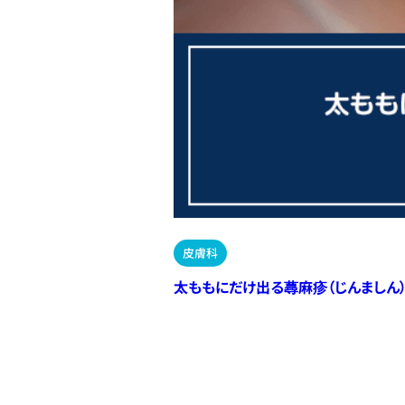
皮膚科
太ももにだけ出る蕁麻疹（じんましん