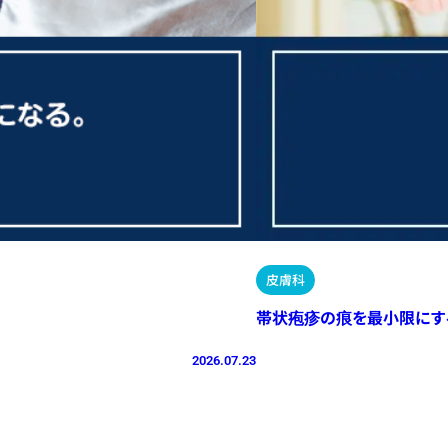
皮膚科
帯状疱疹の痕を最小限にす
2026.07.23