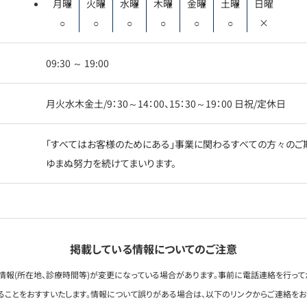
月曜
火曜
水曜
木曜
金曜
土曜
日曜
○
○
○
○
○
○
×
09:30 ～ 19:00
月火水木金土/9：30～14：00、15：30～19：00 日祝/定休日
「すべてはお客様のためにある」事業に関わるすべての方々のご
ゆまぬ努力を続けてまいります。
掲載している情報についてのご注意
情報(所在地、診療時間等)が変更になっている場合があります。事前に電話連絡を行って
ることをおすすいたします。情報について誤りがある場合は、以下のリンクからご連絡を