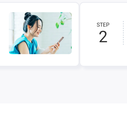
STEP
2