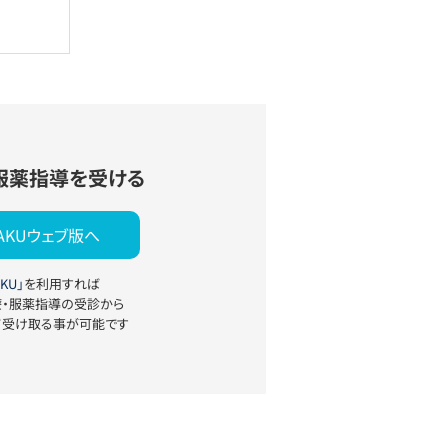
服薬指導を受ける
YAKUウェブ版へ
KU」
を利用すれば
療・服薬指導の受診から
て受け取る事が可能です