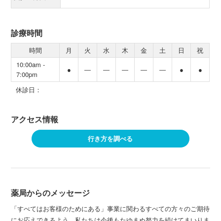
診療時間
時間
月
火
水
木
金
土
日
祝
10:00am -
●
―
―
―
―
―
●
●
7:00pm
休診日：
アクセス情報
行き方を調べる
薬局からのメッセージ
「すべてはお客様のためにある」事業に関わるすべての方々のご期待
にお応えできるよう、私たちは今後もたゆまぬ努力を続けてまいりま