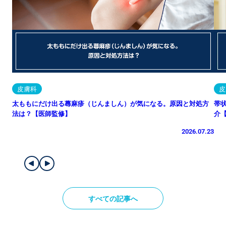
皮膚科
皮
太ももにだけ出る蕁麻疹（じんましん）が気になる。原因と対処方
帯
法は？【医師監修】
介
2026.07.23
すべての記事へ