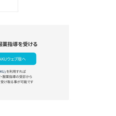
服薬指導を受ける
YAKUウェブ版へ
KU」
を利用すれば
療・服薬指導の受診から
て受け取る事が可能です