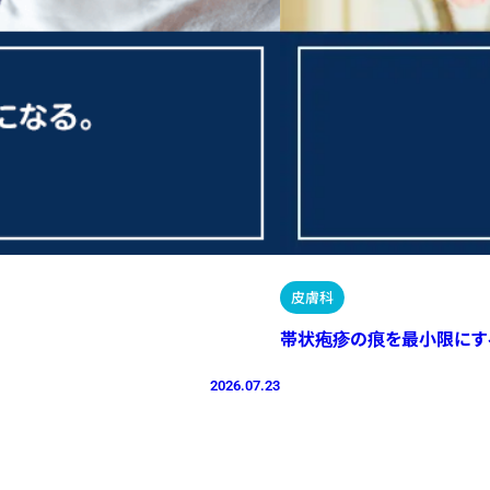
皮膚科
帯状疱疹の痕を最小限にす
2026.07.23