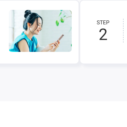
STEP
2