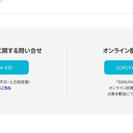
。
に関する問い合せ
オンライン
4-430
SOKU
0（平日・土日祝営業）
「SOKUYA
は
こちら
オンライン診
お薬を郵送に