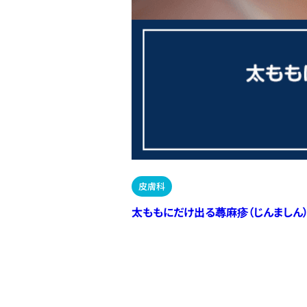
皮膚科
太ももにだけ出る蕁麻疹（じんましん