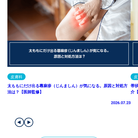
皮膚科
皮
太ももにだけ出る蕁麻疹（じんましん）が気になる。原因と対処方
帯
法は？【医師監修】
介
2026.07.23