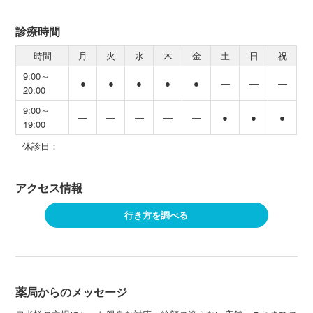
診療時間
時間
月
火
水
木
金
土
日
祝
9:00～
●
●
●
●
●
―
―
―
20:00
9:00～
―
―
―
―
―
●
●
●
19:00
休診日：
アクセス情報
行き方を調べる
薬局からのメッセージ