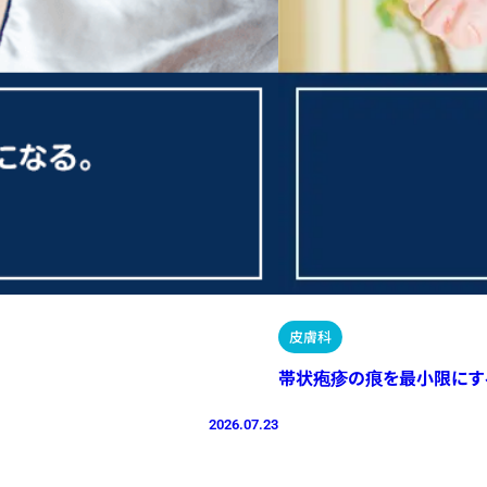
皮膚科
帯状疱疹の痕を最小限にす
2026.07.23