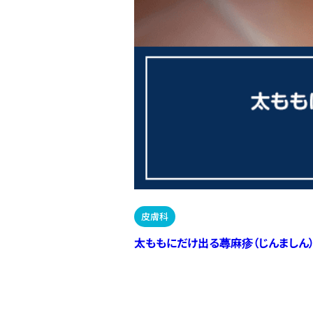
皮膚科
太ももにだけ出る蕁麻疹（じんましん