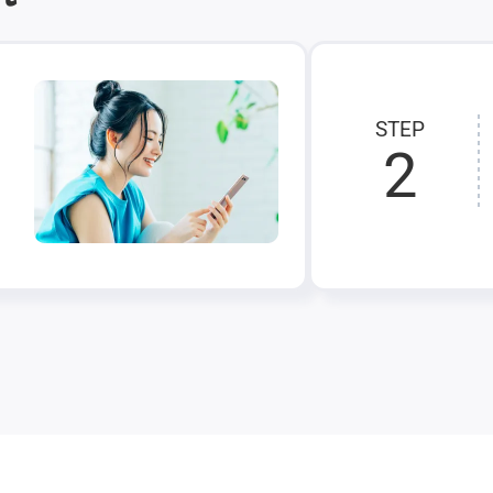
STEP
2